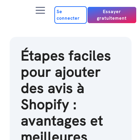
Passer
Menu
au
Se
Essayer
connecter
gratuitement
contenu
Étapes faciles
pour ajouter
des avis à
Shopify :
avantages et
meilleures