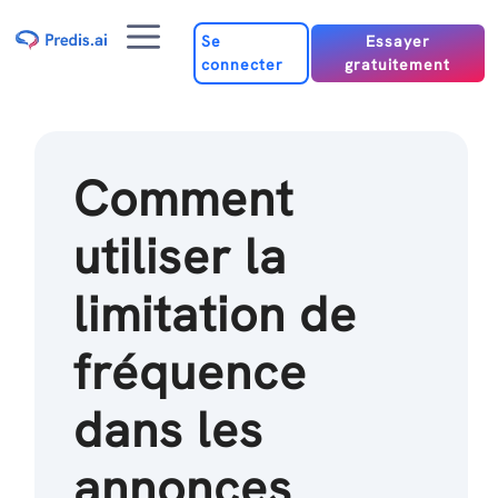
Passer
Menu
au
Se
Essayer
connecter
gratuitement
contenu
Comment
utiliser la
limitation de
fréquence
dans les
annonces