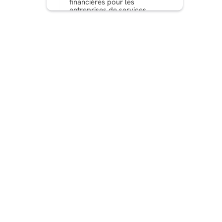
financières pour les
entreprises de services
financiers
À emporter