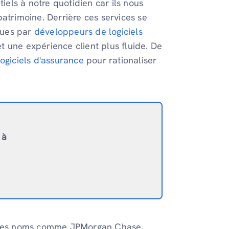
tiels à notre quotidien car ils nous
 patrimoine. Derrière ces services se
çues par
développeurs de logiciels
et une expérience client plus fluide. De
logiciels d'assurance
pour rationaliser
 à
s, des noms comme JPMorgan Chase,