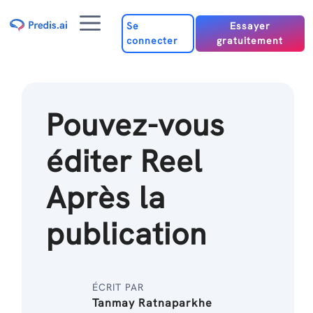
Passer
Menu
au
Se
Essayer
connecter
gratuitement
contenu
Pouvez-vous
éditer Reel
Après la
publication
ÉCRIT PAR
Tanmay Ratnaparkhe