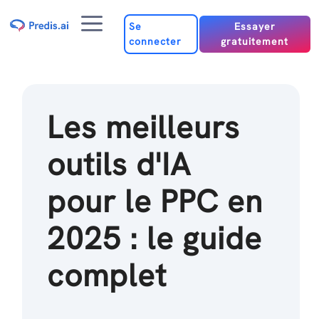
Passer
Menu
au
Se
Essayer
connecter
gratuitement
contenu
Les meilleurs
outils d'IA
pour le PPC en
2025 : le guide
complet