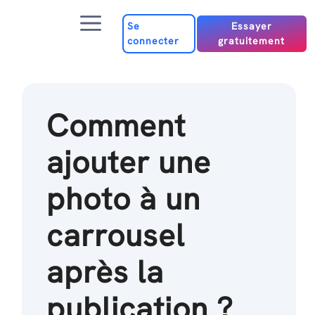
Passer
Menu
au
Se
Essayer
connecter
gratuitement
contenu
Comment
ajouter une
photo à un
carrousel
après la
publication ?