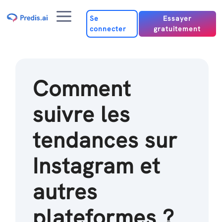
Passer
Menu
au
Se
Essayer
connecter
gratuitement
contenu
Comment
suivre les
tendances sur
Instagram et
autres
plateformes ?