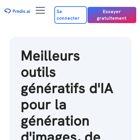
Passer
Menu
au
Se
Essayer
connecter
gratuitement
contenu
Meilleurs
outils
génératifs d'IA
pour la
génération
d'images, de