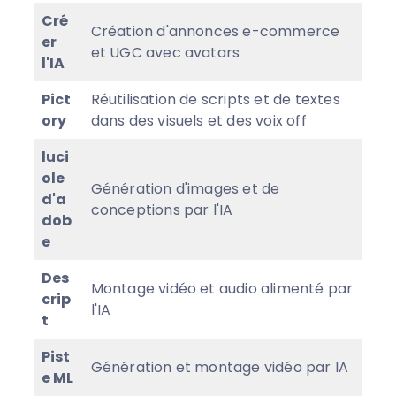
Cré
Création d'annonces e-commerce
er
et UGC avec avatars
l'IA
Pict
Réutilisation de scripts et de textes
ory
dans des visuels et des voix off
luci
ole
Génération d'images et de
d'a
conceptions par l'IA
dob
e
Des
Montage vidéo et audio alimenté par
crip
l'IA
t
Pist
Génération et montage vidéo par IA
e ML