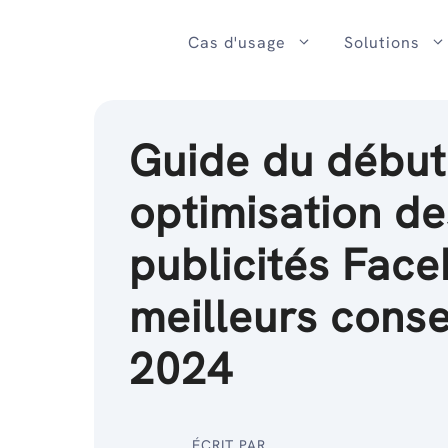
Passer
au
Cas d'usage
Solutions
contenu
Guide du début
optimisation de
publicités Face
meilleurs conse
2024
ÉCRIT PAR