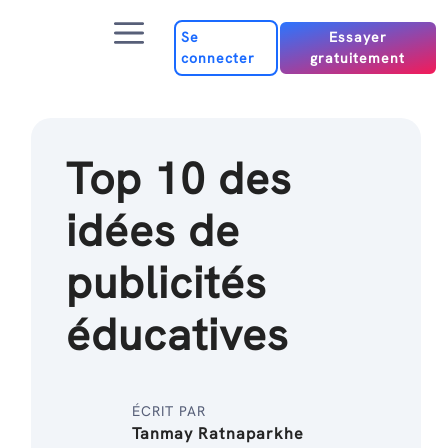
Passer
Menu
au
Se
Essayer
connecter
gratuitement
contenu
Top 10 des
idées de
publicités
éducatives
ÉCRIT PAR
Tanmay Ratnaparkhe