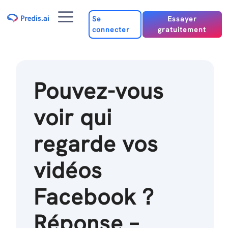
Passer
Menu
au
Se
Essayer
connecter
gratuitement
contenu
Pouvez-vous
voir qui
regarde vos
vidéos
Facebook ?
Réponse –