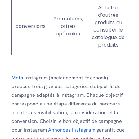
Acheter
ma
d'autres
Promotions,
f
produits ou
conversions
offres
consulter le
spéciales
ma
catalogue de
p
produits
c
Meta
Instagram (anciennement Facebook)
propose trois grandes catégories d'objectifs de
campagne adaptés à Instagram. Chaque objectif
correspond à une étape différente du parcours
client : la sensibilisation, la considération et la
conversion. Choisir le bon objectif de campagne
pour Instagram
Annonces Instagram
garantit que
votre contenu atteigne le bon public au bon