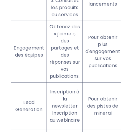
3. Consultez
lancements
les produits
ou services
Obtenez des
« j’aime »,
Pour obtenir
des
plus
Engagement
partages et
pa
d'engagement
des équipes
des
e
sur vos
réponses sur
publications
vos
publications.
I
Inscription à
la
Pour obtenir
Lead
newsletter
des pistes de
Generation
ma
Inscription
minerai
a
au webinaire