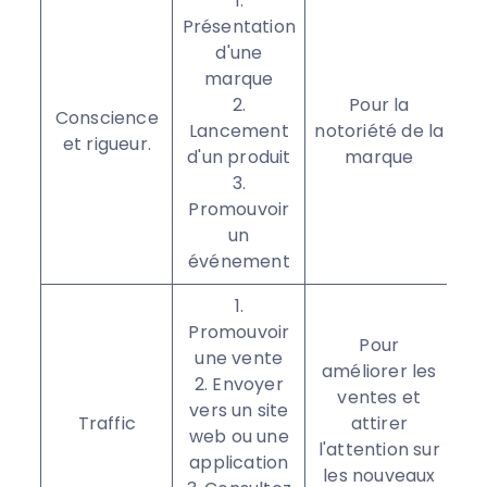
1.
Présentation
d'une
marque
2.
Pour la
D
Conscience
Lancement
notoriété de la
a
et rigueur.
d'un produit
marque
3.
Promouvoir
un
événement
1.
Promouvoir
Pour
une vente
améliorer les
2. Envoyer
V
ventes et
vers un site
s
Traffic
attirer
web ou une
té
l'attention sur
application
l'
les nouveaux