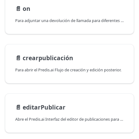
📄️
on
Para adjuntar una devolución de llamada para diferentes estados de la ventana.Predis objeto.
📄️
crearpublicación
Para abrir el Predis.ai Flujo de creación y edición posterior.
📄️
editarPublicar
Abre el Predis.ai Interfaz del editor de publicaciones para modificar publicaciones existentes. Este método proporciona acceso directo a la función de edición, lo que permite a los usuarios actualizar publicaciones creadas previamente.