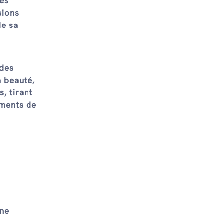
des
sions
de sa
 des
a beauté,
s, tirant
ements de
une