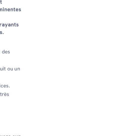
t
éminentes
trayants
s.
t des
uit ou un
ices.
très