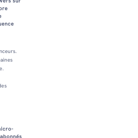
wers sur
bre
e
luence
enceurs.
maines
e.
des
micro-
 abonnés