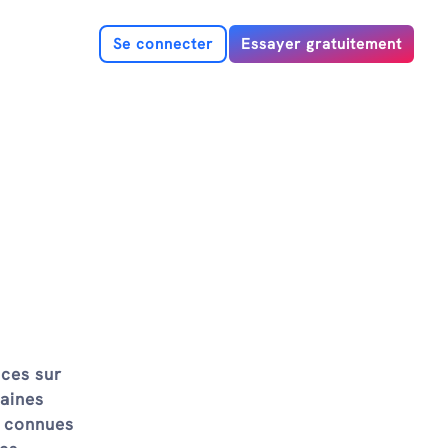
Se connecter
Essayer gratuitement
ices sur
taines
t connues