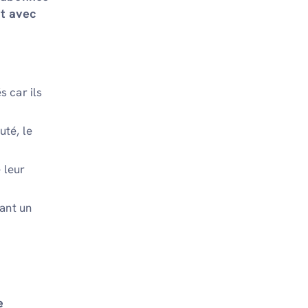
it avec
s car ils
uté, le
 leur
ant un
e