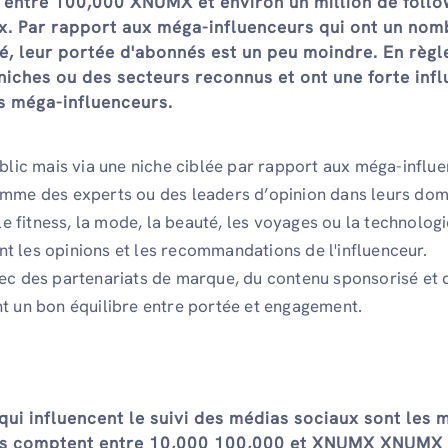
entre 100,000 XNUMX et environ un million de follo
x. Par rapport aux méga-influenceurs qui ont un nom
, leur portée d'abonnés est un peu moindre. En règl
 niches ou des secteurs reconnus et ont une forte inf
s méga-influenceurs.
ublic mais via une niche ciblée par rapport aux méga-influ
omme des experts ou des leaders d’opinion dans leurs do
 le fitness, la mode, la beauté, les voyages ou la technologi
t les opinions et les recommandations de l'influenceur.
vec des partenariats de marque, du contenu sponsorisé et 
nt un bon équilibre entre portée et engagement.
ui influencent le suivi des médias sociaux sont les 
, ils comptent entre 10,000 100,000 et XNUMX XNUMX