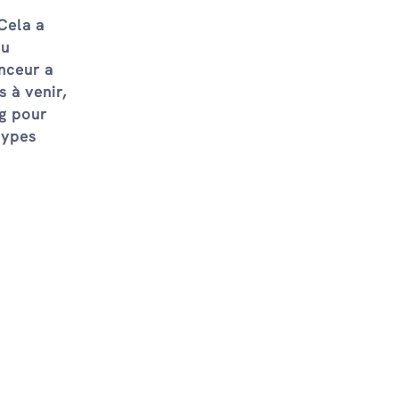
Cela a
au
enceur a
 à venir,
ng pour
types