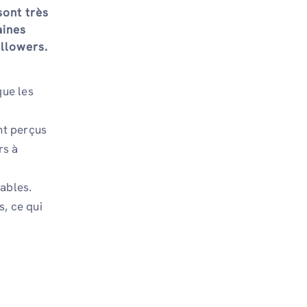
sont très
aines
ollowers.
que les
nt perçus
rs à
ables.
, ce qui