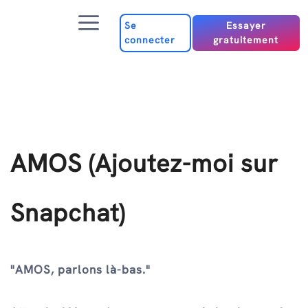
Passer
Menu
au
Se
Essayer
connecter
gratuitement
contenu
AMOS (Ajoutez-moi sur
Snapchat)
"AMOS, parlons là-bas."