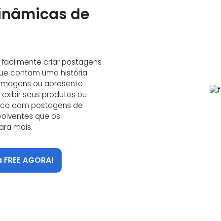
inâmicas de
 facilmente criar postagens
que contam uma história
e imagens ou apresente
exibir seus produtos ou
blico com postagens de
nvolventes que os
ra mais.
a FREE AGORA!