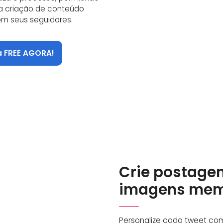
a criação de conteúdo
om seus seguidores.
a FREE AGORA!
Crie postage
imagens mem
Personalize cada tweet com 