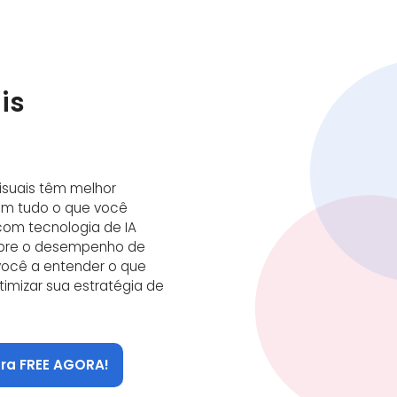
is
isuais têm melhor
em tudo o que você
com tecnologia de IA
sobre o desempenho de
você a entender o que
imizar sua estratégia de
ara FREE AGORA!