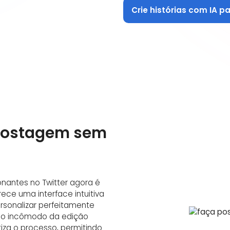
Crie histórias com IA p
postagem sem
onantes no Twitter agora é
erece uma interface intuitiva
sonalizar perfeitamente
 ao incômodo da edição
iza o processo, permitindo