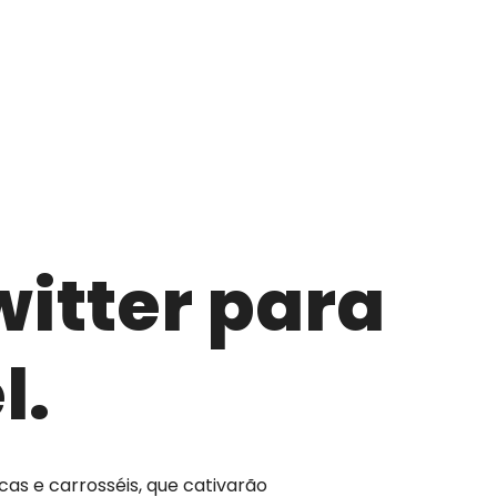
witter para
l.
cas e carrosséis, que cativarão