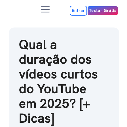
Ir
Menu
para
Entrar
Testar Grátis
o
conteúdo
Qual a
duração dos
vídeos curtos
do YouTube
em 2025? [+
Dicas]