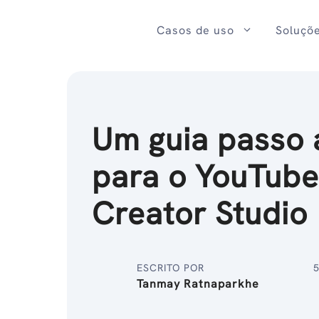
Ir
para
Casos de uso
Soluçõ
o
conteúdo
Um guia passo 
para o YouTub
Creator Studio
ESCRITO POR
5
Tanmay Ratnaparkhe