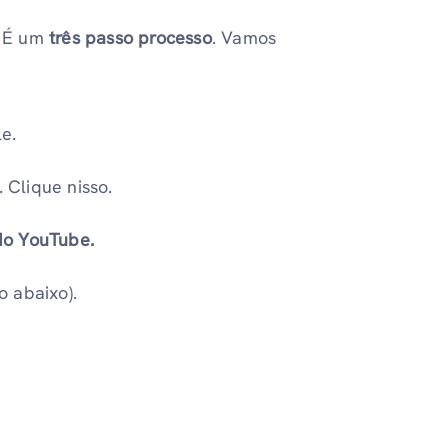
 É um
três passo processo
. Vamos
le.
. Clique nisso.
do YouTube.
o abaixo).