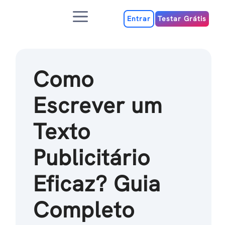
Ir
Menu
para
Entrar
Testar Grátis
o
conteúdo
Como
Escrever um
Texto
Publicitário
Eficaz? Guia
Completo