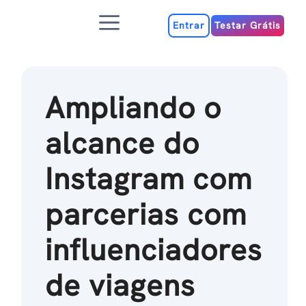
Ir
Menu
para
Entrar
Testar Grátis
o
conteúdo
Ampliando o
alcance do
Instagram com
parcerias com
influenciadores
de viagens