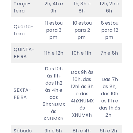
Terça-
2h, 4h e
1h, 3h e
12h, 2h e
feira
9h
8h
6h
11 estou
10 estou
8 estou
Quarta-
para 3
para 2
para 12
feira
pm
pm
pm
QUINTA-
11h e 12h
10h e 11h
7h e 8h
FEIRA
Das 10h
Das 9h às
às 11h,
10h, das
Das 7h
das 1h2
12h1 às 3h
às 8h,
SEXTA-
às 4h e
e das
das 10h
FEIRA
das
4hXNUMX
às 11h e
5hXNUMX
às
das 1h às
às
XNUMXh.
2h
XNUMXh.
Sábado
9h e 5h
8h e 4h
6h e 2h