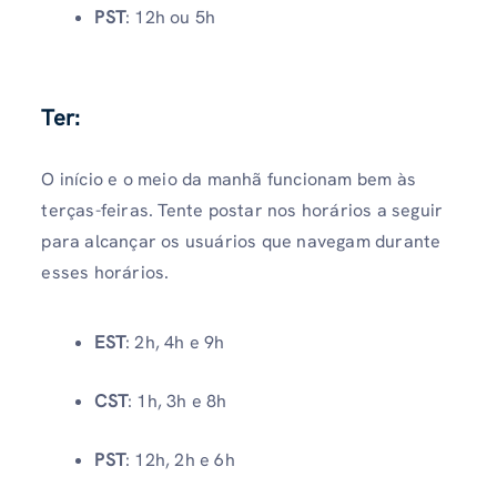
PST
: 12h ou 5h
Ter:
O início e o meio da manhã funcionam bem às
terças-feiras. Tente postar nos horários a seguir
para alcançar os usuários que navegam durante
esses horários.
EST
: 2h, 4h e 9h
CST
: 1h, 3h e 8h
PST
: 12h, 2h e 6h