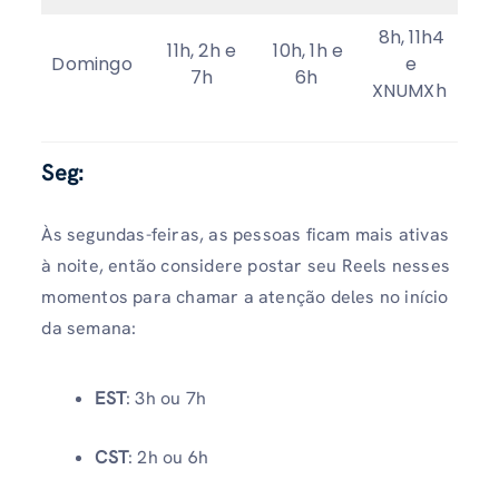
8h, 11h4
11h, 2h e
10h, 1h e
Domingo
e
7h
6h
XNUMXh
Seg:
Às segundas-feiras, as pessoas ficam mais ativas
à noite, então considere postar seu Reels nesses
momentos para chamar a atenção deles no início
da semana:
EST
: 3h ou 7h
CST
: 2h ou 6h