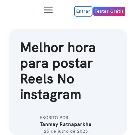
Ir
Menu
para
Entrar
Testar Grátis
o
conteúdo
Melhor hora
para postar
Reels No
instagram
ESCRITO POR
Tanmay Ratnaparkhe
25 de julho de 2025