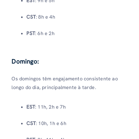
EST
: 9h e 5h
CST
: 8h e 4h
PST
: 6h e 2h
Domingo:
Os domingos têm engajamento consistente ao
longo do dia, principalmente à tarde.
EST
: 11h, 2h e 7h
CST
: 10h, 1h e 6h