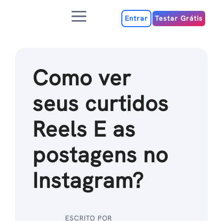
Ir
Menu
para
Entrar
Testar Grátis
o
conteúdo
Como ver
seus curtidos
Reels E as
postagens no
Instagram?
ESCRITO POR