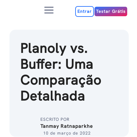
Ir
Menu
para
Entrar
Testar Grátis
o
conteúdo
Planoly vs.
Buffer: Uma
Comparação
Detalhada
ESCRITO POR
Tanmay Ratnaparkhe
10 de março de 2022