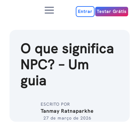
Ir
Menu
para
Entrar
Testar Grátis
o
conteúdo
O que significa
NPC? – Um
guia
ESCRITO POR
Tanmay Ratnaparkhe
27 de março de 2026