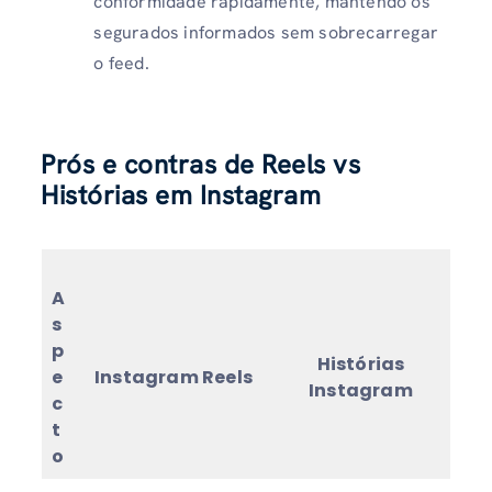
conformidade rapidamente, mantendo os
segurados informados sem sobrecarregar
o feed.
Prós e contras de Reels vs
Histórias
em Instagram
A
s
p
Histórias
e
Instagram Reels
Instagram
c
t
o