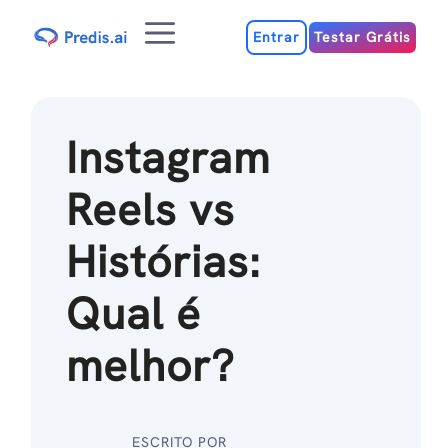
Ir
Menu
para
Entrar
Testar Grátis
o
conteúdo
Instagram
Reels vs
Histórias:
Qual é
melhor?
ESCRITO POR