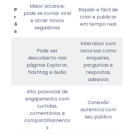
Maior alcance;
P
Rápido e fácil de
pode se tornar viral
r
criar e publicar
e atrair novos
ó
em tempo real
seguidores
s
Interativo com
Pode ser
recursos como
descoberto nas
enquetes,
páginas Explorar,
perguntas e
hashtag e áudio
respostas,
adesivos
Alto potencial de
engajamento com
Conexão
curtidas,
autêntica com
comentários e
seu público
compartilhamento
s