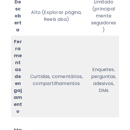
De
Limitado
sc
(principal
Alto (Explorar página,
ob
mente
Reels aba)
ert
seguidores
a
)
Fer
ra
me
nt
as
Enquetes,
de
Curtidas, comentários,
perguntas,
en
compartilhamentos
adesivos,
gaj
DMs
am
ent
o