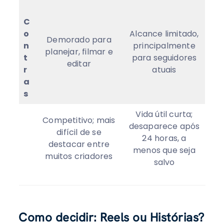
C
o
Alcance limitado,
Demorado para
n
principalmente
planejar, filmar e
t
para seguidores
editar
r
atuais
a
s
Vida útil curta;
Competitivo; mais
desaparece após
difícil de se
24 horas, a
destacar entre
menos que seja
muitos criadores
salvo
Como decidir: Reels ou Histórias?