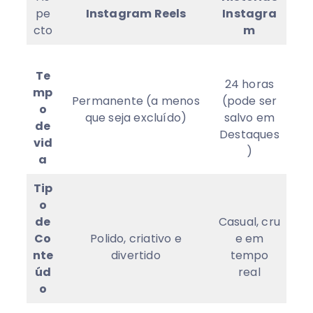
pe
Instagram Reels
Instagra
cto
m
Te
24 horas
mp
Permanente (a menos
(pode ser
o
que seja excluído)
salvo em
de
Destaques
vid
)
a
Tip
o
de
Casual, cru
Co
Polido, criativo e
e em
nte
divertido
tempo
úd
real
o