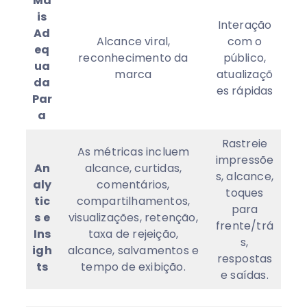
Ma
is
Interação
Ad
Alcance viral,
com o
eq
reconhecimento da
público,
ua
marca
atualizaçõ
da
es rápidas
Par
a
Rastreie
As métricas incluem
impressõe
An
alcance, curtidas,
s, alcance,
aly
comentários,
toques
tic
compartilhamentos,
para
s e
visualizações, retenção,
frente/trá
Ins
taxa de rejeição,
s,
igh
alcance, salvamentos e
respostas
ts
tempo de exibição.
e saídas.