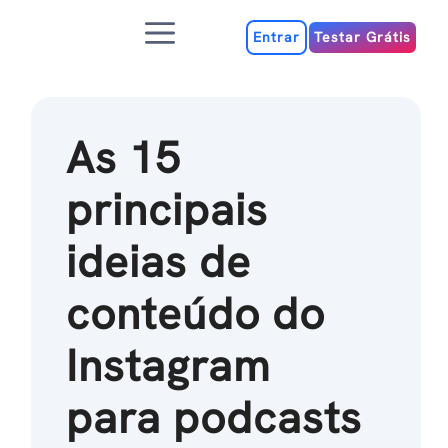
Ir
Menu
para
Entrar
Testar Grátis
o
conteúdo
As 15
principais
ideias de
conteúdo do
Instagram
para podcasts