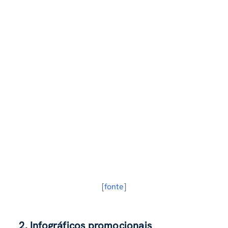
[
fonte
]
2. Infográficos promocionais