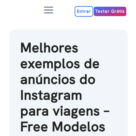
Ir
Menu
para
Entrar
Testar Grátis
o
conteúdo
Melhores
exemplos de
anúncios do
Instagram
para viagens –
Free Modelos