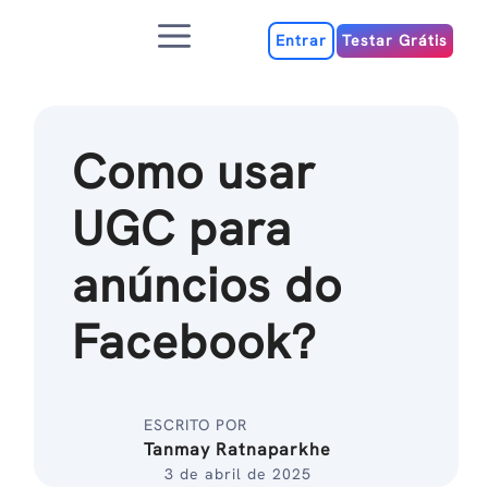
Ir
Menu
para
Entrar
Testar Grátis
o
conteúdo
Como usar
UGC para
anúncios do
Facebook?
ESCRITO POR
Tanmay Ratnaparkhe
3 de abril de 2025