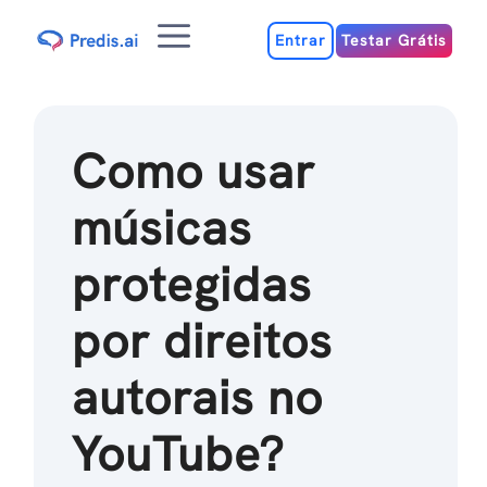
Ir
Menu
para
Entrar
Testar Grátis
o
conteúdo
Como usar
músicas
protegidas
por direitos
autorais no
YouTube?