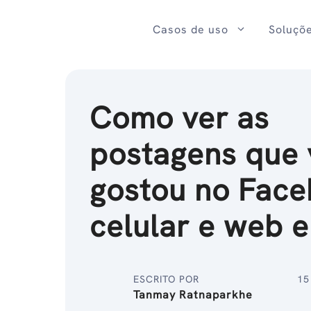
Ir
para
Casos de uso
Soluçõ
o
conteúdo
Como ver as
postagens que
gostou no Face
celular e web 
ESCRITO POR
15
Tanmay Ratnaparkhe