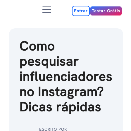
Ir
Menu
para
Entrar
Testar Grátis
o
conteúdo
Como
pesquisar
influenciadores
no Instagram?
Dicas rápidas
ESCRITO POR