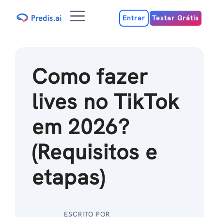
Ir
Menu
para
Entrar
Testar Grátis
o
conteúdo
Como fazer
lives no TikTok
em 2026?
(Requisitos e
etapas)
ESCRITO POR