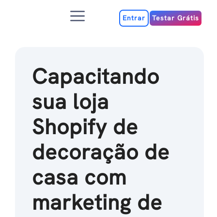
Ir
Menu
para
Entrar
Testar Grátis
o
conteúdo
Capacitando
sua loja
Shopify de
decoração de
casa com
marketing de