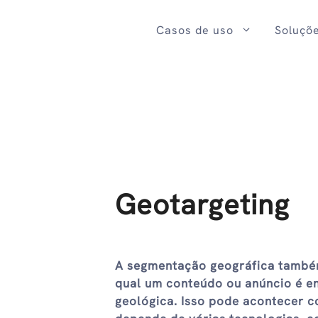
Ir
para
Casos de uso
Soluçõ
o
conteúdo
Geotargeting
A segmentação geográfica também
qual um conteúdo ou anúncio é en
geológica. Isso pode acontecer co