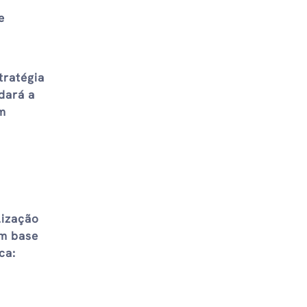
e
tratégia
dará a
em
lização
om base
ca: