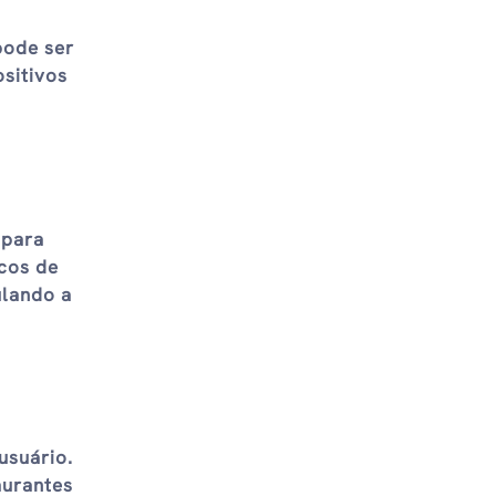
pode ser
ositivos
 para
ncos de
ulando a
usuário.
aurantes