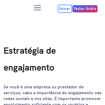
Ir
Menu
para
Entrar
Testar Grátis
o
conteúdo
Estratégia de
engajamento
Se você é uma empresa ou prestador de
serviços, sabe a importância do engajamento nas
redes sociais e nos sites. É importante promover
envolvimento suficiente com os usuários e