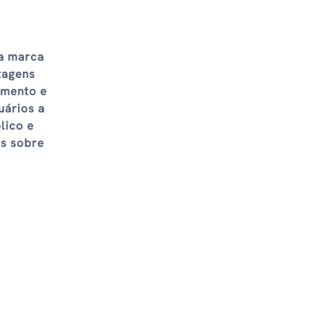
a marca
tagens
imento e
uários a
lico e
os sobre