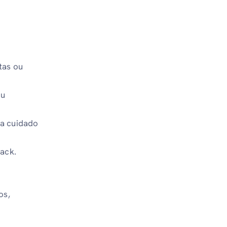
tas ou
eu
ha cuidado
back.
os,