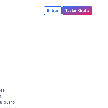
Entrar
Testar Grátis
das
m
ou outro