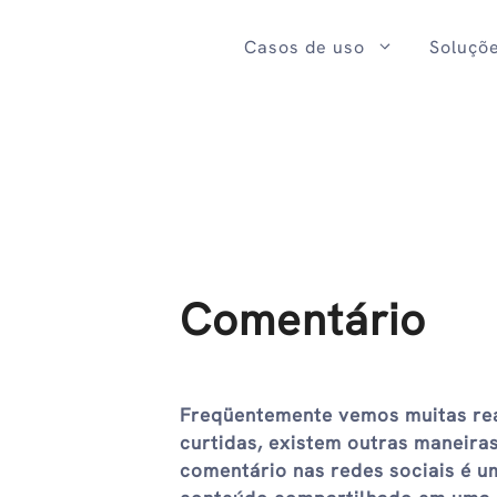
Ir
para
Casos de uso
Soluçõ
o
conteúdo
Comentário
Freqüentemente vemos muitas rea
curtidas, existem outras maneira
comentário nas redes sociais é u