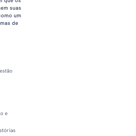
m que os
hem suas
 como um
rmas de
 estão
co e
stórias