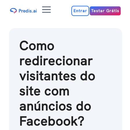
Ir
Menu
para
Entrar
Testar Grátis
o
conteúdo
Como
redirecionar
visitantes do
site com
anúncios do
Facebook?