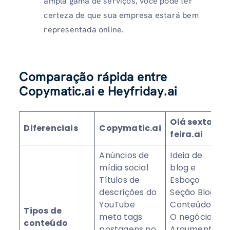
ampla gama de serviços, você pode ter
certeza de que sua empresa estará bem
representada online.
Comparação rápida entre
Copymatic.ai e Heyfriday.ai
Olá sexta-
Diferenciais
Copymatic.ai
feira.ai
Anúncios de
Ideia de
mídia social
blog e
Títulos de
Esboço
descrições do
Seção Blog
YouTube
Conteúdos
Tipos de
meta tags
O negócio
conteúdo
postagens no
Argumento