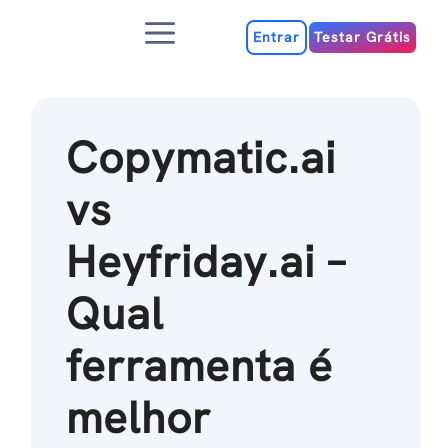
Ir
Menu
para
Entrar
Testar Grátis
o
conteúdo
Copymatic.ai
vs
Heyfriday.ai –
Qual
ferramenta é
melhor