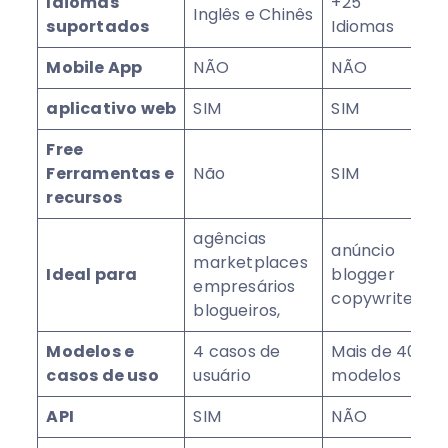
Idiomas
+25
Inglês e Chinês
suportados
Idiomas
Mobile App
NÃO
NÃO
aplicativo web
SIM
SIM
Free
Ferramentas e
Não
SIM
recursos
agências
anúncio
marketplaces
Ideal para
blogger
empresários
copywriter
blogueiros,
Modelos e
4 casos de
Mais de 40
casos de uso
usuário
modelos
API
SIM
NÃO