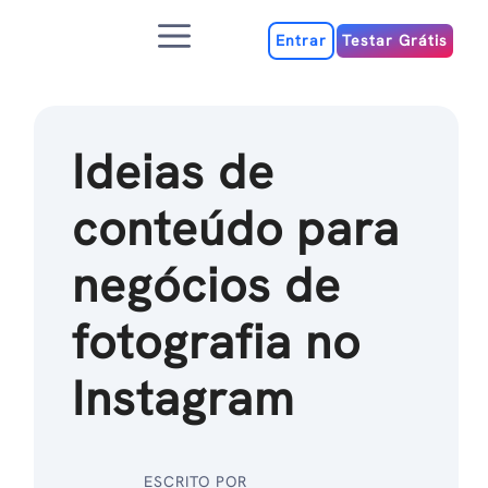
Ir
Menu
para
Entrar
Testar Grátis
o
conteúdo
Ideias de
conteúdo para
negócios de
fotografia no
Instagram
ESCRITO POR