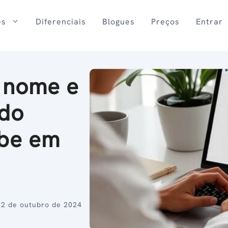
es
Diferenciais
Blogues
Preços
Entrar
 nome e
 do
ube em
22 de outubro de 2024