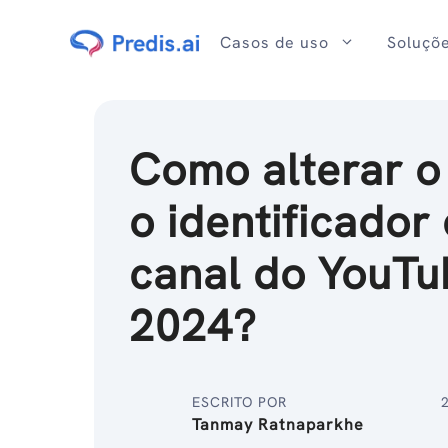
Ir
para
Casos de uso
Soluçõ
o
conteúdo
Como alterar o
o identificador
canal do YouT
2024?
ESCRITO POR
Tanmay Ratnaparkhe