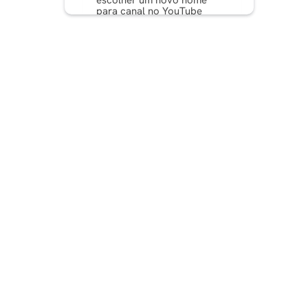
escolher um novo nome
para canal no YouTube
Onde encontrar inspiração
para o nome do seu novo
canal?
Como atualizar o URL e o
identificador do seu canal
do YouTube?
Dicas para alterar o
identificador e a URL do
canal do YouTube
Conclusão