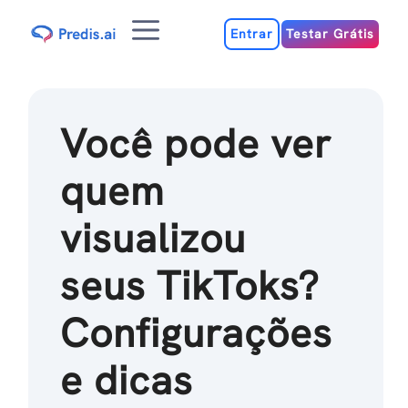
Ir
Menu
para
Entrar
Testar Grátis
o
conteúdo
Você pode ver
quem
visualizou
seus TikToks?
Configurações
e dicas