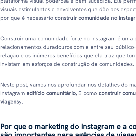
plataforma visual poderosa e bem-sucedida. Ele permi
visuais estimulantes e envolventes que dão aos esp
por que é necessário
construir comunidade no Instag
Construir uma comunidade forte no Instagram é uma 
relacionamentos duradouros com e entre seu público-a
relação e os inúmeros benefícios que ela traz que to
invistam em esforços de construção de comunidades.
Neste post, vamos nos aprofundar nos detalhes do mar
Instagram
edifício comunitário,
E como
construir comu
viagens
y.
Por que o marketing do Instagram e a 
são importantes para agências de viag