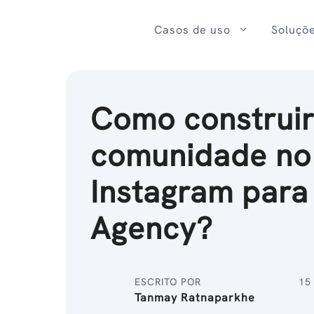
Ir
para
Casos de uso
Soluçõ
o
conteúdo
Como construi
comunidade no
Instagram para
Agency?
ESCRITO POR
15
Tanmay Ratnaparkhe