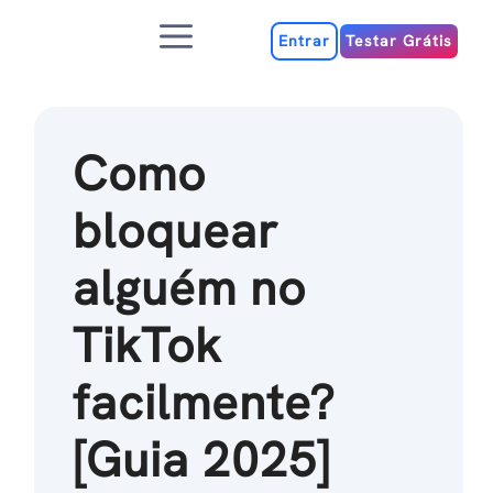
Ir
Menu
para
Entrar
Testar Grátis
o
conteúdo
Como
bloquear
alguém no
TikTok
facilmente?
[Guia 2025]