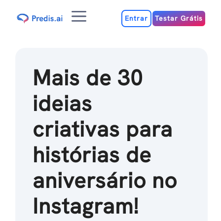
Ir
Menu
para
Entrar
Testar Grátis
o
conteúdo
Mais de 30
ideias
criativas para
histórias de
aniversário no
Instagram!