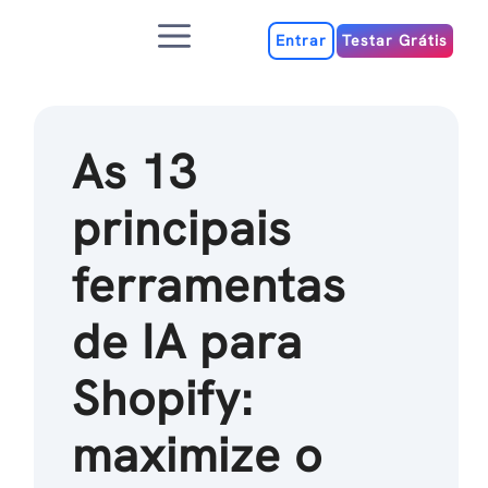
Ir
Menu
para
Entrar
Testar Grátis
o
conteúdo
As 13
principais
ferramentas
de IA para
Shopify:
maximize o