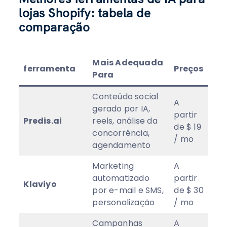
lojas Shopify: tabela de
comparação
Mais Adequada
ferramenta
Preços
Av
Para
Conteúdo social
A
gerado por IA,
partir
Predis.ai
reels, análise da
5
★
de $ 19
concorrência,
/ mo
agendamento
Marketing
A
automatizado
partir
Klaviyo
4
por e-mail e SMS,
de $ 30
personalização
/ mo
Campanhas
A