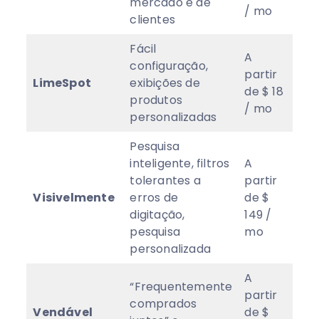
mercado e de
/ mo
clientes
Fácil
A
configuração,
partir
LimeSpot
exibições de
4.7
de $ 18
produtos
/ mo
personalizadas
Pesquisa
inteligente, filtros
A
tolerantes a
partir
Visivelmente
erros de
de $
5
★
digitação,
149 /
pesquisa
mo
personalizada
A
“Frequentemente
partir
comprados
Vendável
de $
4.8