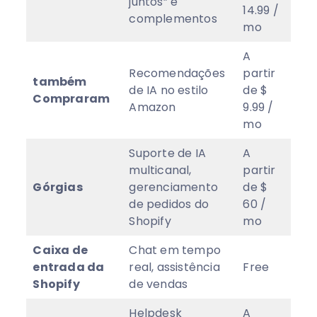
juntos” e
14.99 /
complementos
mo
A
Recomendações
partir
também
de IA no estilo
de $
4.9
Compraram
Amazon
9.99 /
mo
Suporte de IA
A
multicanal,
partir
Górgias
gerenciamento
de $
4
de pedidos do
60 /
Shopify
mo
Caixa de
Chat em tempo
entrada da
real, assistência
Free
4.7
Shopify
de vendas
Helpdesk
A