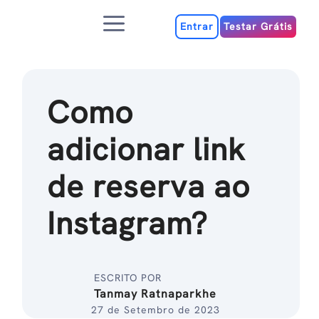
Ir
Menu
para
Entrar
Testar Grátis
o
conteúdo
Como
adicionar link
de reserva ao
Instagram?
ESCRITO POR
Tanmay Ratnaparkhe
27 de Setembro de 2023