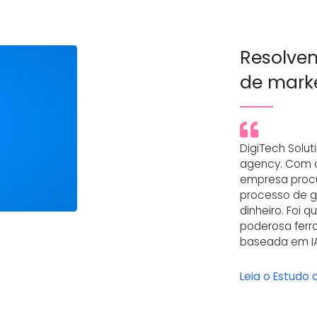
Resolven
de marke
DigiTech Solut
agency. Com a
empresa procu
processo de g
dinheiro. Foi 
poderosa ferr
baseada em IA
Leia o Estudo