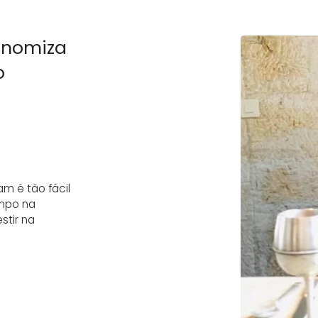
onomiza
o
m é tão fácil
empo na
stir na