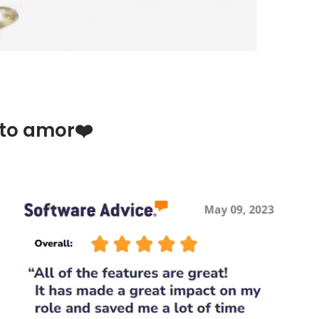
ito amor❤️