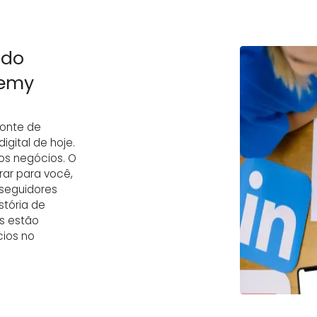
 do
demy
fonte de
gital de hoje.
os negócios. O
rar para você,
 seguidores
stória de
s estão
cios no