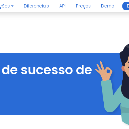
uções
Diferenciais
API
Preços
Demo
 de sucesso de