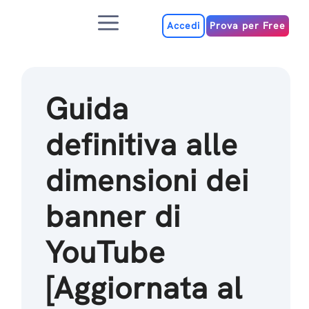
Salta
Menu
al
Accedi
Prova per Free
contenuto
Guida
definitiva alle
dimensioni dei
banner di
YouTube
[Aggiornata al