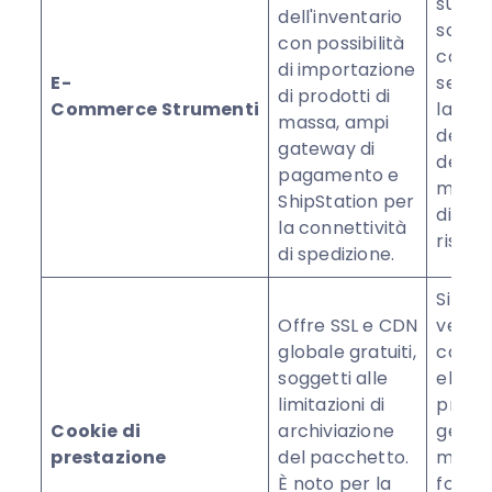
sull'e
dell'inventario
soluzio
con possibilità
comm
di importazione
E-
sempli
di prodotti di
Commerce
Strumenti
la ges
massa, ampi
dell'i
gateway di
degli o
pagamento e
meno 
ShipStation per
di pa
la connettività
rispet
di spedizione.
Si dis
Offre SSL e CDN
veloci
globale gratuiti,
caric
soggetti alle
elevat
limitazioni di
presta
Cookie di
archiviazione
genera
prestazione
del pacchetto.
miglio
È noto per la
fornis