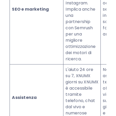
Instagram.
occhio
SEO e marketing
Implica anche
sempl
una
integr
partnership
social
con Semrush
forti 
per una
analisi
migliore
ottimizzazione
dei motori di
ricerca.
L'aiuto 24 ore
Non of
su 7, XNUMX
assist
giorni su XNUMX
telefo
è accessibile
offre
tramite
via em
Assistenza
telefono, chat
su 7,
dal vivo e
giorn
numerose
e orari