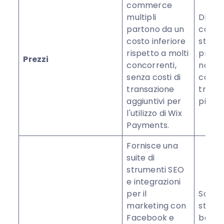
commerce
multipli
Di soli
partono da un
costo
costo inferiore
stand
rispetto a molti
premiu
Prezzi
concorrenti,
non ci
senza costi di
commis
transazione
transa
aggiuntivi per
piani s
l'utilizzo di Wix
Payments.
Fornisce una
suite di
strumenti SEO
e integrazioni
per il
Sono i
marketing con
strume
Facebook e
base,