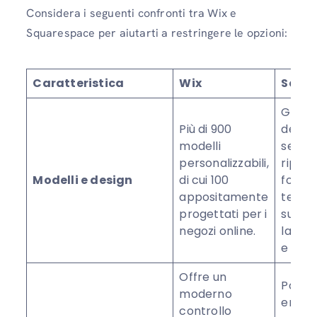
Considera i seguenti confronti tra Wix e
Squarespace per aiutarti a restringere le opzioni:
Caratteristica
Wix
Squa
Garan
Più di 900
design
modelli
sempli
personalizzabili,
riprog
Modelli e design
di cui 100
forne
appositamente
tema 
progettati per i
su dec
negozi online.
layout
e pers
Offre un
Pone 
moderno
enfasi
controllo