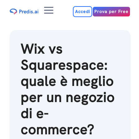
Salta
Menu
al
Accedi
Prova per Free
contenuto
Wix vs
Squarespace:
quale è meglio
per un negozio
di e-
commerce?