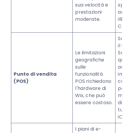
sua velocità e
spazio
prestazioni
archiv
moderate.
illimit
Certif
Squar
il POS
Le limitazioni
Squar
geografiche
quindi
sulle
accet
Punto di vendita
funzionalità
immed
(POS)
POS richiedono
carte 
l'hardware di
pagam
Wix, che può
mobili
essere costoso.
diret
tuo di
iOS.
I piani di e-