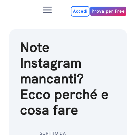
Salta
Menu
al
Accedi
Prova per Free
contenuto
Note
Instagram
mancanti?
Ecco perché e
cosa fare
SCRITTO DA